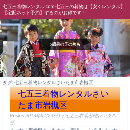
七五三着物レンタル.com 七五三の着物は【安くレンタル】
【宅配ネット予約】するのがお得です！
5歳男の子の袴も
タグ: 七五三着物レンタルさいたま市岩槻区
七五三着物レンタルさい
たま市岩槻区
Posted
2018年6月29日
by
七五三衣装着物レンタル
係
さいたま市岩槻区 七五三 着物 レンタル さいた