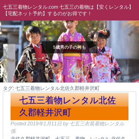
七五三着物レンタル.com 七五三の着物は【安くレンタル】
【宅配ネット予約】するのがお得です！
5歳男の子の袴も
タグ: 七五三着物レンタル北佐久郡軽井沢町
七五三着物レンタル北佐
久郡軽井沢町
Posted
2019年1月11日
by
七五三衣装着物レンタル
係
北佐久郡軽井沢町 七五三 着物 レンタル 北佐久