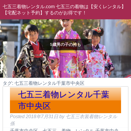
七五三着物レンタル.com 七五三の着物は【安くレンタル】
【宅配ネット予約】するのがお得です！
5歳男の子の袴も
タグ: 七五三着物レンタル千葉市中央区
七五三着物レンタル千葉
市中央区
Posted
2018年7月31日
by
七五三衣装着物レンタル
係
千葉市中央区 七五三 着物 レンタル 千葉市中央