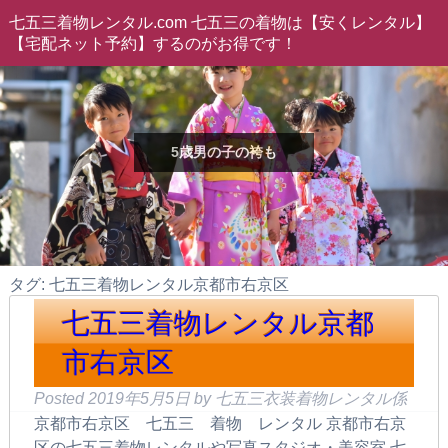
七五三着物レンタル.com 七五三の着物は【安くレンタル】
【宅配ネット予約】するのがお得です！
5歳男の子の袴も
タグ: 七五三着物レンタル京都市右京区
七五三着物レンタル京都
市右京区
Posted
2019年5月5日
by
七五三衣装着物レンタル係
京都市右京区 七五三 着物 レンタル 京都市右京
区の七五三着物レンタルや写真スタジオ・美容室 七