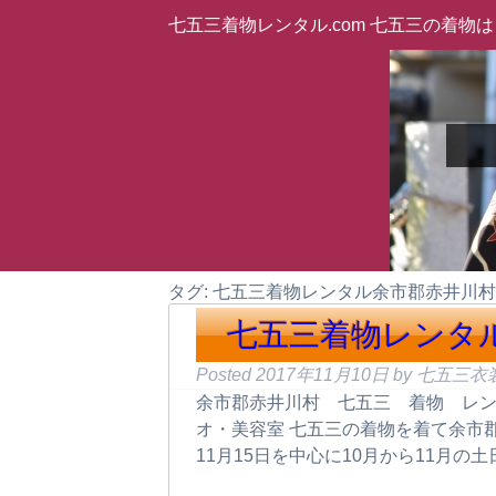
七五三着物レンタル.com 七五三の着
タグ: 七五三着物レンタル余市郡赤井川村
七五三着物レンタ
Posted
2017年11月10日
by
七五三衣
余市郡赤井川村 七五三 着物 レン
オ・美容室 七五三の着物を着て余市
11月15日を中心に10月から11月の