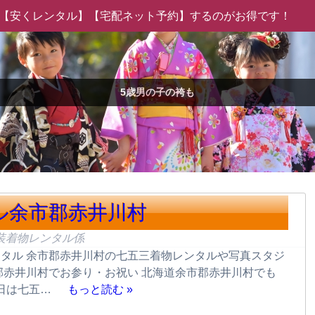
物は【安くレンタル】【宅配ネット予約】するのがお得です！
5歳男の子の袴も
ル余市郡赤井川村
装着物レンタル係
タル 余市郡赤井川村の七五三着物レンタルや写真スタジ
郡赤井川村でお参り・お祝い 北海道余市郡赤井川村でも
土日は七五…
もっと読む »