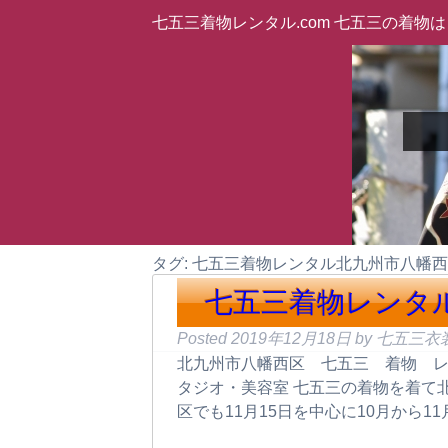
七五三着物レンタル.com 七五三の着
タグ: 七五三着物レンタル北九州市八幡
七五三着物レンタ
Posted
2019年12月18日
by
七五三衣
北九州市八幡西区 七五三 着物 レ
タジオ・美容室 七五三の着物を着て
区でも11月15日を中心に10月から1