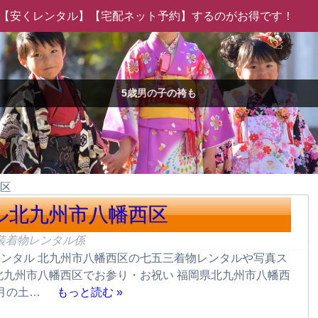
物は【安くレンタル】【宅配ネット予約】するのがお得です！
5歳男の子の袴も
西区
ル北九州市八幡西区
装着物レンタル係
ンタル 北九州市八幡西区の七五三着物レンタルや写真ス
北九州市八幡西区でお参り・お祝い 福岡県北九州市八幡西
1月の土…
もっと読む »