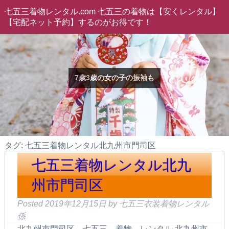
七五三着物レンタル.com 七五三の着物は【安くレンタル】
【宅配ネット予約】するのがお得です！
7歳3歳の女の子の振袖も
タグ: 七五三着物レンタル北九州市門司区
七五三着物レンタル北九
州市門司区
Posted
2019年12月15日
by
七五三衣装着物レンタル
係
北九州市門司区 七五三 着物 レンタル 北九州市